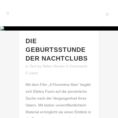
DIE
GEBURTSSTUNDE
DER NACHTCLUBS
in
Text
by
Helen Hecker
0 Comments
0
Likes
Mit dem Film „A Florentine Man“ begibt
sich Elettra Fiumi auf die persönliche
Suche nach der Vergangenheit ihres
Vaters. Mit bisher unveröffentlichtem
Material ermöglicht sie einen Einblick in