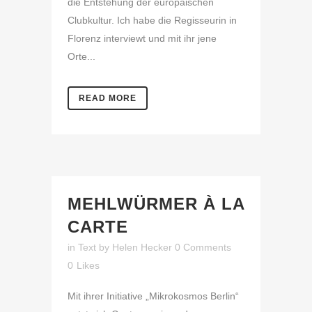
die Entstehung der europäischen
Clubkultur. Ich habe die Regisseurin in
Florenz interviewt und mit ihr jene
Orte...
READ MORE
MEHLWÜRMER À LA
CARTE
in
Text
by
Helen Hecker
0 Comments
0
Likes
Mit ihrer Initiative „Mikrokosmos Berlin“