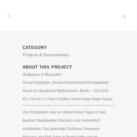
CATEGORY
Projects & Documentary
ABOUT THIS PROJECT
Andiamo a Marzahn
Group Exhibition „Neues Deutschland.Randgebiete“
Raum für drastische Maßnahmen, Berlin – Oct 2016
40 x 30 cm / C-Print / Fujifilm Velvet Deep Matte Papier
Die Fotografien sind im Verlauf eines Tages in den
Berliner Stadtvierteln Marzahn und Hellersdorf
entstanden. Der gebürtige Sizilianer Giuseppe
Messina, der fünf Jahre in Berlin lebte und im